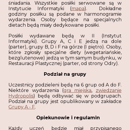
śniadania. Wszystkie posiłki serwowane są w
Instytucie Informatyki (
mapa
). Dokładne
godziny posiłku są podane w harmonogramie
wydarzenia. Osoby będące na specjalnych
dietach będą miały dedykowane posiłki.
Posiłki wydawane będą w II (Instytut
Informatyki). Grupy A, C i E jedzą na dole
(parter), grupy B, D i F na górze (I piętro). Osoby,
które zgłosiły specjalne diety (wegetariańskie,
bezglutenowe) jedzą w tym samym budynku, w
Restauracji Plastycznej (parter, od strony Odry).
Podział na grupy
Uczestnicy podzieleni będą na 6 grup od A do F.
Niektóre wydarzenia (
gra miejska
,
zwiedzanie
Hydropolis
) będą odbywać się w podgrupach.
Podział na grupy jest opublikowany w zakładce
Grupy A - F
.
Opiekunowie i regulamin
Każdy uczeń będzie miał przypisanego