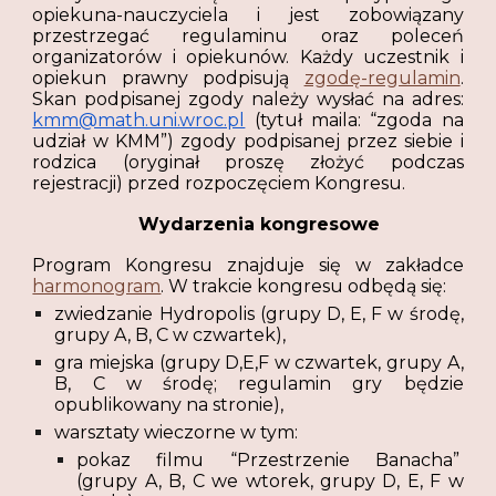
opiekuna-nauczyciela i jest zobowiązany
przestrzegać regulaminu oraz poleceń
organizatorów i opiekunów. Każdy uczestnik i
opiekun prawny podpisują
zgodę-regulamin
.
Skan podpisanej zgody należy wysłać na adres:
kmm@math.uni.wroc.pl
(tytuł maila: “zgoda na
udział w KMM”) zgody podpisanej przez siebie i
rodzica (oryginał proszę złożyć podczas
rejestracji) przed rozpoczęciem Kongresu.
Wydarzenia kongresowe
Program Kongresu znajduje się w zakładce
harmonogram
. W trakcie kongresu odbędą się:
zwiedzanie Hydropolis (grupy D, E, F w środę,
grupy A, B, C w czwartek),
gra miejska (grupy D,E,F w czwartek, grupy A,
B, C w środę; regulamin gry będzie
opublikowany na stronie),
warsztaty wieczorne w tym:
pokaz filmu “Przestrzenie Banacha”
(grupy A, B, C we wtorek, grupy D, E, F w