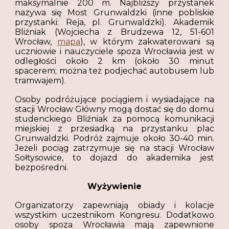
maksymalnie 200 m. Najbliższy przystanek
nazywa się Most Grunwaldzki (inne pobliskie
przystanki: Reja, pl. Grunwaldzki). Akademik
Bliźniak (Wojciecha z Brudzewa 12, 51-601
Wrocław,
mapa
), w którym zakwaterowani są
uczniowie i nauczyciele spoza Wrocławia jest w
odległości około 2 km (około 30 minut
spacerem; można też podjechać autobusem lub
tramwajem).
Osoby podróżujące pociągiem i wysiadające na
stacji Wrocław Główny mogą dostać się do domu
studenckiego Bliźniak za pomocą komunikacji
miejskiej z przesiadką na przystanku plac
Grunwaldzki. Podróż zajmuje około 30-40 min.
Jeżeli pociąg zatrzymuje się na stacji Wrocław
Sołtysowice, to dojazd do akademika jest
bezpośredni.
Wyżywienie
Organizatorzy zapewniają obiady i kolacje
wszystkim uczestnikom Kongresu. Dodatkowo
osoby spoza Wrocławia mają zapewnione