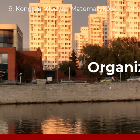
9. Kongres Młodych Matematyków
Str
Sk
Organi