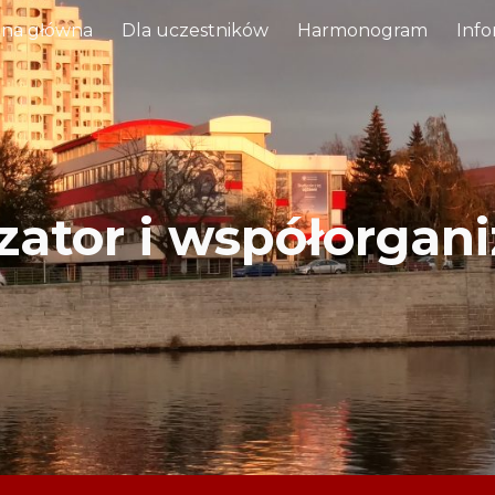
ona główna
Dla uczestników
Harmonogram
Info
ip to main content
Skip to navigat
zator i współorgani