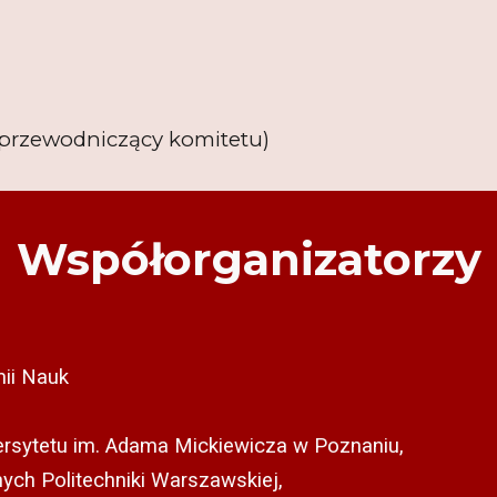
przewodniczący komitetu)
Współo
rganizatorzy
mii Nauk
ersytetu im. Adama Mickiewicza w Poznaniu,
ych Politechniki Warszawskiej,