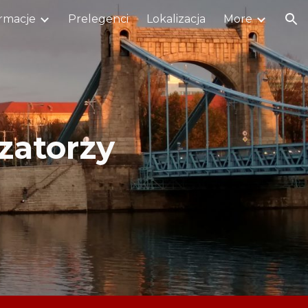
rmacje
Prelegenci
Lokalizacja
More
ion
zatorzy