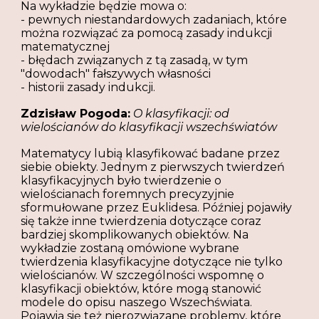
Na wykładzie będzie mowa o:
- pewnych niestandardowych zadaniach, które
można rozwiązać za pomocą zasady indukcji
matematycznej
- błędach związanych z tą zasadą, w tym
"dowodach" fałszywych własności
- historii zasady indukcji.
Zdzisław Pogoda:
O klasyfikacji: od
wielościanów do klasyfikacji wszechświatów
Matematycy lubią klasyfikować badane przez
siebie obiekty. Jednym z pierwszych twierdzeń
klasyfikacyjnych było twierdzenie o
wielościanach foremnych precyzyjnie
sformułowane przez Euklidesa. Później pojawiły
się także inne twierdzenia dotyczące coraz
bardziej skomplikowanych obiektów. Na
wykładzie zostaną omówione wybrane
twierdzenia klasyfikacyjne dotyczące nie tylko
wielościanów. W szczególności wspomnę o
klasyfikacji obiektów, które mogą stanowić
modele do opisu naszego Wszechświata.
Pojawią się też nierozwiązane problemy, które