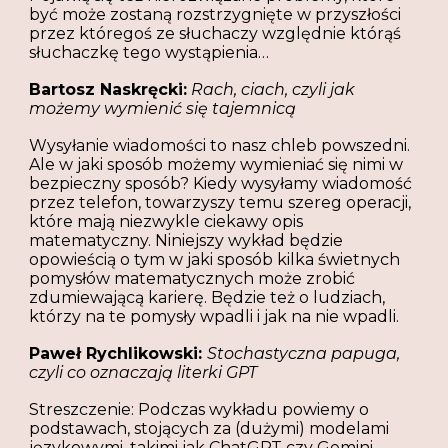
być może zostaną rozstrzygnięte w przyszłości
przez któregoś ze słuchaczy względnie którąś
słuchaczkę tego wystąpienia…
Bartosz Naskręcki:
Rach, ciach, czyli jak
możemy wymienić się tajemnicą
Wysyłanie wiadomości to nasz chleb powszedni.
Ale w jaki sposób możemy wymieniać się nimi w
bezpieczny sposób? Kiedy wysyłamy wiadomość
przez telefon, towarzyszy temu szereg operacji,
które mają niezwykle ciekawy opis
matematyczny. Niniejszy wykład będzie
opowieścią o tym w jaki sposób kilka świetnych
pomysłów matematycznych może zrobić
zdumiewającą karierę. Będzie też o ludziach,
którzy na te pomysły wpadli i jak na nie wpadli.
Paweł Rychlikowski:
Stochastyczna papuga,
czyli co oznaczają literki GPT
Streszczenie: Podczas wykładu powiemy o
podstawach, stojących za (dużymi) modelami
językowymi, takimi jak ChatGPT czy Gemini,