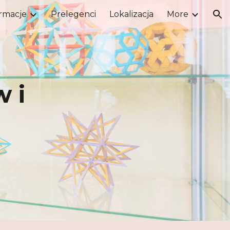
rmacje
Prelegenci
Lokalizacja
More
ion
 i