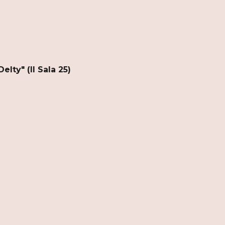
Delty" (II
S
ala 25)