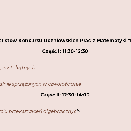
listó
w
Konkursu Uczniowskich Prac z Matematyki
"
Część I: 11:30-12:30
 prostokątnych
nie sprzężonych w czworościanie
Część II: 12:30-14:00
życiu przekształceń algebraicznyc
h