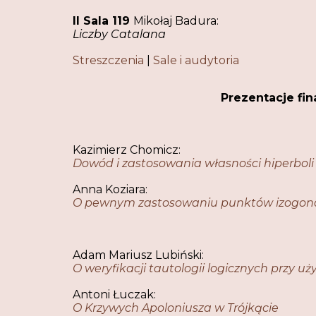
II Sala 119
Mikołaj Badura:
Liczby Catalana
Streszczenia
|
Sale i audytoria
Prezentacje fina
Kazimierz Chomicz:
Dowód i zastosowania własności hiperboli
Anna Koziara:
O pewnym zastosowaniu punktów izogonal
Adam Mariusz Lubiński:
O weryfikacji tautologii logicznych przy u
Antoni Łuczak:
O Krzywych Apoloniusza w Trójkącie