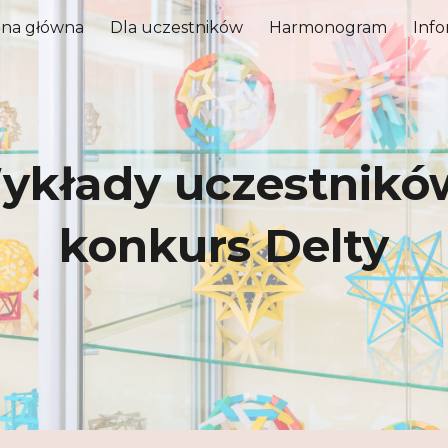
ona główna
Dla uczestników
Harmonogram
Info
ip to main content
Skip to navigat
ykłady uczestników
konkurs Delty