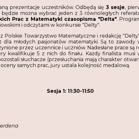
taną prezentacje uczestników. Odbędą się
3 sesje
, pie
sji będzie można wybrać jeden z 3 równoległych refe
kich Prac z Matematyki czasopisma
"
Delta"
. Progra
wskimi i odczytami w konkursie "Delty".
 Polskie Towarzystwo Matematyczne i redakcję "Delty
t dla młodych pasjonatów matematyki. Są to zawody w
nione przez uczennice i uczniów. Nadesłane prace są re
jury kwalifikuje 5 z nich do finału. Każdy finalista mu
 pozostali słuchacze (przesłuchania mają charakter otw
ż oceny samych prac, jury ustala kolejność medalową.
Sesja 1
: 11:30-11:50
aerdena