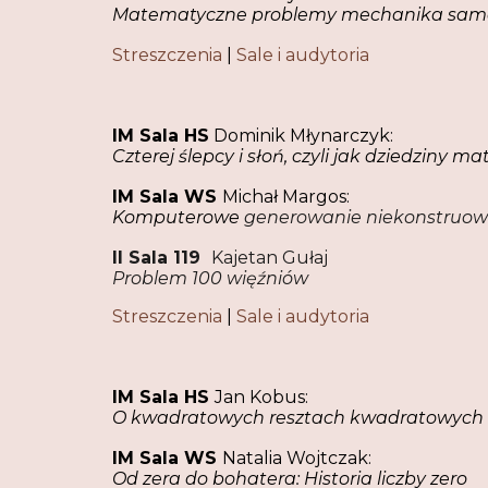
Matematyczne problemy mechanika sa
Streszczenia
|
Sale i audytoria
IM Sala HS
Dominik Młynarczyk
:
Czterej ślepcy i słoń, czyli jak dziedziny 
IM Sala WS
Michał Margos:
Komputerowe
generowanie niekonstruow
II Sala 119
Kajetan Gułaj
Problem 100 więźniów
Streszczenia
|
Sale i audytoria
IM Sala HS
Jan Kobus:
O kwadratowych resztach kwadratowych
IM Sala WS
Natalia Wojtczak:
Od zera do bohatera: Historia liczby zero