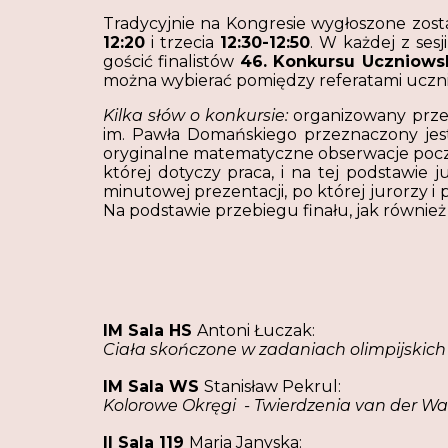
Tradycyjnie na Kongresie wygłoszone zos
12:20
i trzecia
12:30-12:50
. W każdej z se
gościć finalistów
46.
Konkursu Uczniows
można wybierać pomiędzy referatami ucznio
Kilka słów o konkursie:
organizowany przez
im. Pawła Domańskiego przeznaczony jes
oryginalne matematyczne obserwacje poczy
której dotyczy praca, i na tej podstawie 
minutowej prezentacji, po której jurorzy i
Na podstawie przebiegu finału, jak równie
IM Sala HS
Antoni Łuczak
:
Ciała skończone w zadaniach olimpijskich
IM Sala WS
Stanisław Pekrul
:
Kolorowe Okręgi - Twierdzenia van der W
II Sala 119
Maria Janyska
: